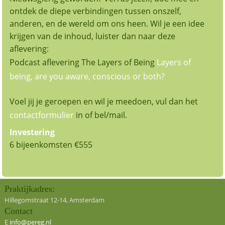
ontdek
de diepe verbindingen tussen onszelf,
anderen, en de wereld om ons heen.
Wil je een idee
krijgen van de inhoud, luister dan naar deze
aflevering:
Podcast aflevering The Layers of Being
Layers of
being, are you aware, conscious or both?
Voel jij je geroepen en wil je meedoen, vul dan het
contactformulier
in of bel/mail.
Investering
6 bijeenkomsten €555
Praktijkadres:
Hillegomstraat 12-14, Amsterdam
Contact
E
info@pereg.nl