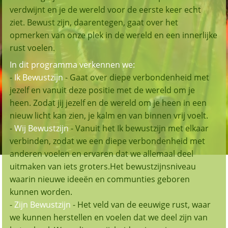
verdwijnt en je de wereld voor de eerste keer echt
ziet. Bewust zijn, daarentegen, gaat over het
opmerken van onze plek in de wereld en een innerlijke
rust voelen.
In dit programma verkennen we:
-
Ik Bewustzijn
- Gaat over diepe verbondenheid met
jezelf en vanuit deze positie met de wereld om je
heen. Zodat jij jezelf en de wereld om je heen in een
nieuw licht kan zien, je kalm en van binnen vrij voelt.
-
Wij Bewustzijn
- Vanuit het Ik bewustzijn met elkaar
verbinden, zodat we een diepe verbondenheid met
anderen voelen en ervaren dat we allemaal deel
uitmaken van iets groters.Het bewustzijnsniveau
waarin nieuwe ideeën en communties geboren
kunnen worden.
-
Zijn Bewustzijn
- Het veld van de eeuwige rust, waar
we kunnen herstellen en voelen dat we deel zijn van