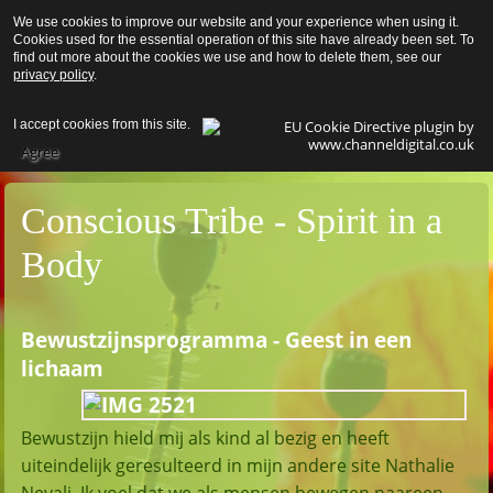
We use cookies to improve our website and your experience when using it.
Pereg
Cookies used for the essential operation of this site have already been set. To
find out more about the cookies we use and how to delete them, see our
privacy policy
.
I accept cookies from this site.
Agree
Conscious Tribe - Spirit in a
Body
Bewustzijnsprogramma - Geest in een
lichaam
Bewustzijn hield mij als kind al bezig en heeft
uiteindelijk geresulteerd in mijn andere site Nathalie
Nevali. Ik voel dat we als mensen bewegen naar
een