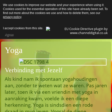
We use cookies to improve our website and your experience when using it.
Pereg
Cookies used for the essential operation of this site have already been set. To
find out more about the cookies we use and how to delete them, see our
privacy policy
.
I accept cookies from this site.
Agree
Yoga
Verbinding met Jezelf
Als kind nam ik spontaan yogahoudingen
aan, zonder te weten wat ze waren. Pas jaren
later, toen ik via een vriendin met yoga in
aanraking kwam, voelde ik een diepe
herkenning. Yoga is sindsdien een rode
draad in mijn leven. Vooral de diepe