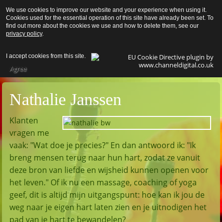
We use cookies to improve our website and your experience when using it.
Pereg
Cookies used for the essential operation of this site have already been set. To
find out more about the cookies we use and how to delete them, see our
privacy policy
.
I accept cookies from this site.
Agree
Nathalie Janssen
Klanten
vragen me
vaak: "Wat doe je precies?" En dan antwoord ik: "Ik
breng mensen terug naar hun hart, zodat ze vanuit
deze bron van liefde en wijsheid kunnen openen voor
het leven." Of ik nu een massage, coaching of yoga
geef, dit is altijd mijn uitgangspunt: hoe kan ik jou de
weg naar je eigen hart laten zien en je uitnodigen het
pad van je hart te bewandelen?