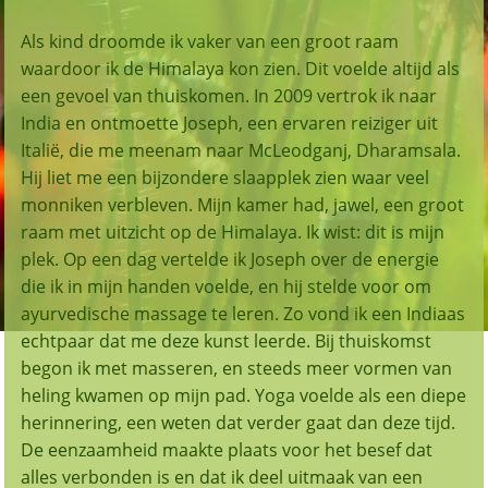
Als kind droomde ik vaker van een groot raam
waardoor ik de Himalaya kon zien. Dit voelde altijd als
een gevoel van thuiskomen. In 2009 vertrok ik naar
India en ontmoette Joseph, een ervaren reiziger uit
Italië, die me meenam naar McLeodganj, Dharamsala.
Hij liet me een bijzondere slaapplek zien waar veel
monniken verbleven. Mijn kamer had, jawel, een groot
raam met uitzicht op de Himalaya. Ik wist: dit is mijn
plek. Op een dag vertelde ik Joseph over de energie
die ik in mijn handen voelde, en hij stelde voor om
ayurvedische massage te leren. Zo vond ik een Indiaas
echtpaar dat me deze kunst leerde. Bij thuiskomst
begon ik met masseren, en steeds meer vormen van
heling kwamen op mijn pad. Yoga voelde als een diepe
herinnering, een weten dat verder gaat dan deze tijd.
De eenzaamheid maakte plaats voor het besef dat
alles verbonden is en dat ik deel uitmaak van een