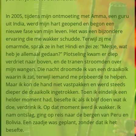
In 2005, tijdens mijn ontmoeting met Amma, een guru
uit India, werd mijn hart geopend en begon een
nieuwe fase van mijn leven. Het was een bijzondere
ervaring die me wakker schudde. Terwijl zij me
omarmde, sprak ze in het Hindi en zei ze: "Meisje, wat
heb je allemaal gedaan?" Plotseling kwam er diep
verdriet naar boven, en de tranen stroomden over
mijn wangen. Die nacht droomde ik van een draaikolk
waarin ik zat, terwijl iemand me probeerde te helpen.
Maar ik kon de hand niet vastpakken en werd steeds
dieper de draaikolk ingetrokken. Toen ik eindelijk een
helder moment had, besefte ik: als ik blijf doen wat ik
doe, verdrink ik. Op dat moment werd ik wakker. Ik
nam ontslag, ging op reis naar de bergen van Peru en
Bolivia. Een zaadje was geplant, zonder dat ik het
besefte.