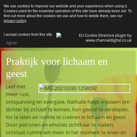
We use cookies to improve our website and your experience when using it.
Pereg
Cookies used for the essential operation of this site have already been set. To
find out more about the cookies we use and how to delete them, see our
privacy policy
.
I accept cookies from this site.
Agree
Praktijk voor lichaam en
geest
Leef met
meer rust,
ontspanning en overgave. Nathalie helpt vrouwen om
dichter bij zichzelf te komen, hun gevoel te verdiepen,
los te laten en ruimte te creëren in lichaam en geest.
Door patronen en emoties zichtbaar te maken,
ontstaat ruimte om meer in het moment te leven en