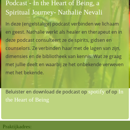
Podcast - In the Heart of Being, a
Spiritual Journey- Nathalie Nevali
In deze (engelstalige) podcast verbinden we lichaam
en geest. Nathalie werkt als healer en therapeut en in
deze podcast consulteert ze de spirits, gidsen en
counselors. Ze verbinden haar met de lagen van zijn,
dimensies en de bibliotheek van kennis. Wat ze graag
met jullie deelt en waarbij ze het onbekende verweven
met het bekende.
spotify
In
Beluister en download de podcast op
of op
the Heart of Being
Praktijkadres: