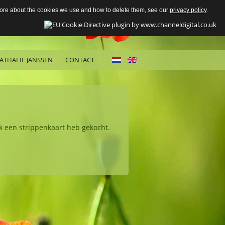
 more about the cookies we use and how to delete them, see our
privacy policy
.
ATHALIE JANSSEN
CONTACT
k een strippenkaart heb gekocht.