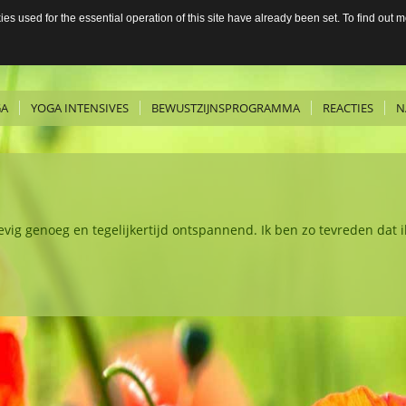
s used for the essential operation of this site have already been set. To find out
GA
YOGA INTENSIVES
BEWUSTZIJNSPROGRAMMA
REACTIES
N
vig genoeg en tegelijkertijd ontspannend. Ik ben zo tevreden dat i